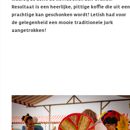
Resultaat is een
heerlijke, pittige koffie die uit een
prachtige kan geschonken wordt! Letish had voor
de gelegenheid een mooie traditionele jurk
aangetrokken!
VSBfonds
VluchtelingenWerk Nederland
Welzijn
West Betuwe
Gemeentewestbetuwe
Tour de Waal
#wereldhappen
#bevrijdingsdag2022
#koffie
#Eritrea
#tourdewaal
#westbetuwe
#varik
#5mei