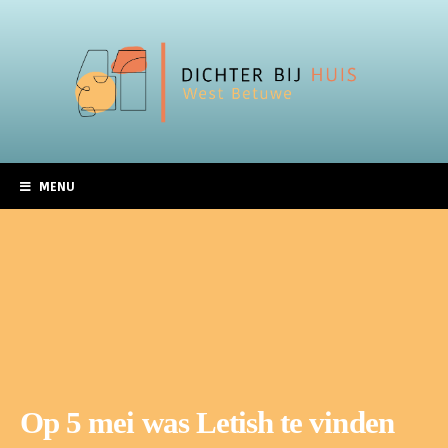
MENU
Op 5 mei was Letish te vinden