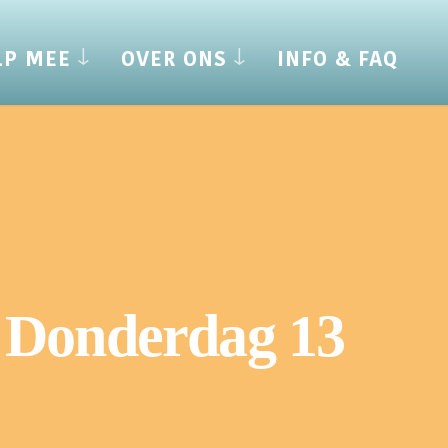
LP MEE
OVER ONS
INFO & FAQ
a Donderdag 13