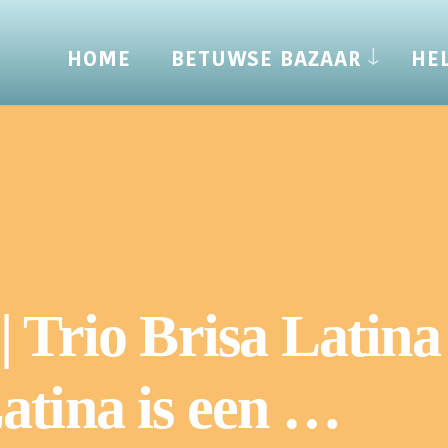
HOME
BETUWSE BAZAAR
HE
| Trio Brisa Latin
atina is een …