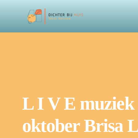
L I V E muziek 
oktober Brisa L