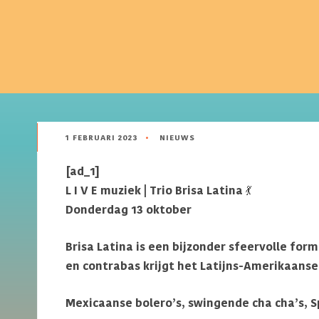
1 FEBRUARI 2023
•
NIEUWS
[ad_1]
L I V E muziek | Trio Brisa Latina
💃
Donderdag 13 oktober
Brisa Latina is een bijzonder sfeervolle fo
en contrabas krijgt het Latijns-Amerikaans
Mexicaanse bolero’s, swingende cha cha’s, 