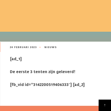
24 FEBRUARI 2023
•
NIEUWS
[ad_1]
De eerste 3 tenten zijn geleverd!
[fb_vid id=”3142200519406333″] [ad_2]
Source
↑