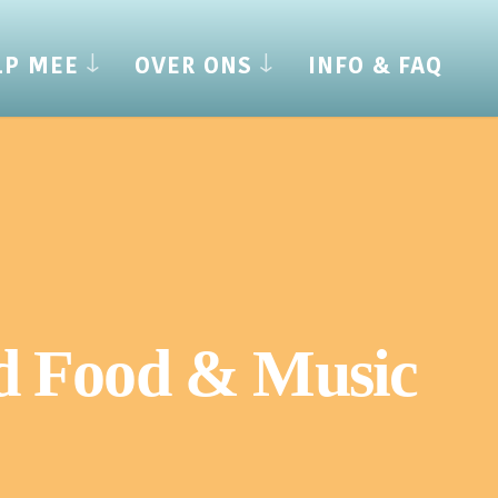
LP MEE
OVER ONS
INFO & FAQ
ld Food & Music