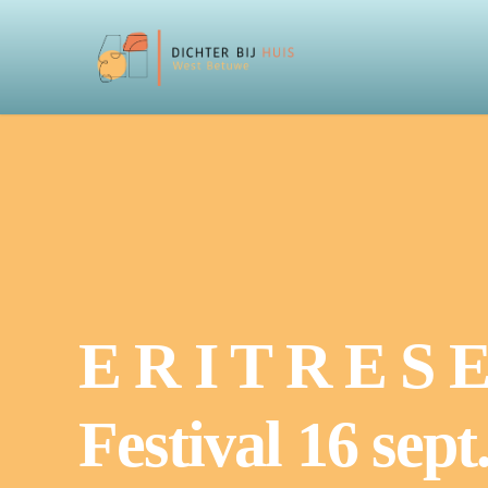
E R I T R E S 
Festival 16 sep