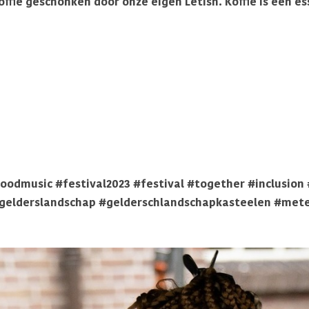
koffie geschonken door onze eigen Letish. Koffie is een e
oodmusic #festival2023 #festival #together #inclusion
#gelderslandschap #gelderschlandschapkasteelen #met