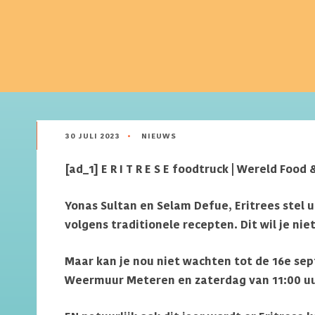
30 JULI 2023
•
NIEUWS
[ad_1] E R I T R E S E foodtruck | Wereld Food 
Yonas Sultan en Selam Defue, Eritrees stel u
volgens traditionele recepten. Dit wil je ni
Maar kan je nou niet wachten tot de 16e sep
Weermuur Meteren en zaterdag van 11:00 uur