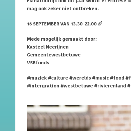
EN natuurlijk ook dit jaar wordt er Eritrese 
mag ook zeker niet ontbreken.
16 SEPTEMBER VAN 13.30-22.00 🌈
Mede mogelijk gemaakt door:
Kasteel Neerijnen
Gemeentewestbetuwe
VSBfonds
#muziek #culture #werelds #music #food #f
#intergration #westbetuwe #rivierenland 