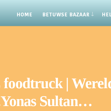
HOME
BETUWSE BAZAAR
HE
E foodtruck | Were
t.Yonas Sultan…