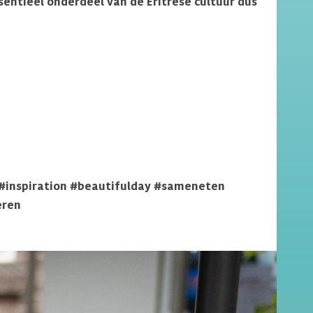
ssentieel onderdeel van de Eritrese cultuur dus
 #inspiration #beautifulday #sameneten
eren