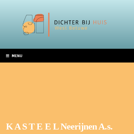
MENU
K A S T E E L Neerijnen A.s.