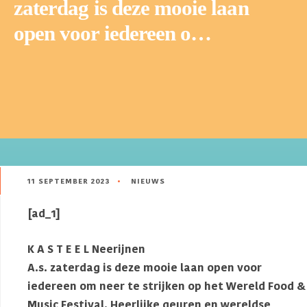
zaterdag is deze mooie laan
open voor iedereen o…
11 SEPTEMBER 2023
•
NIEUWS
[ad_1]
K A S T E E L Neerijnen
A.s. zaterdag is deze mooie laan open voor
iedereen om neer te strijken op het Wereld Food &
Music Festival. Heerlijke geuren en wereldse