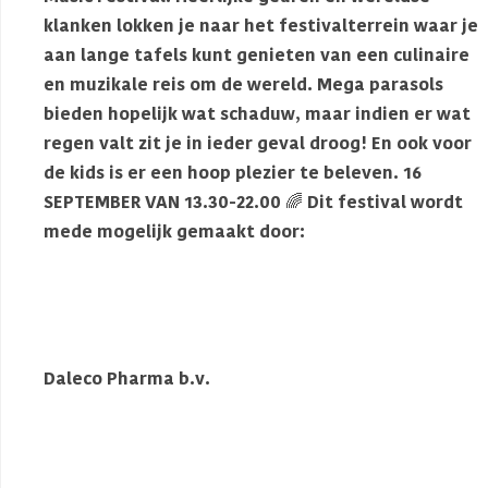
klanken lokken je naar het festivalterrein waar je
aan lange tafels kunt genieten van een culinaire
en muzikale reis om de wereld. Mega parasols
bieden hopelijk wat schaduw, maar indien er wat
regen valt zit je in ieder geval droog! En ook voor
de kids is er een hoop plezier te beleven. 16
SEPTEMBER VAN 13.30-22.00 🌈 Dit festival wordt
mede mogelijk gemaakt door:
VSBfonds
Gemeentewestbetuwe
Betuwe Events Artiesten & Evenementen
Gomez Productions
Daleco Pharma b.v.
Notariskantoor Van den Berg
SAB-profiel
Oranje Fonds
#muziek
#culture
#werelds
#music