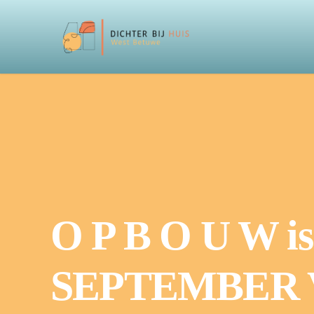
O P B O U W is
SEPTEMBER VAN