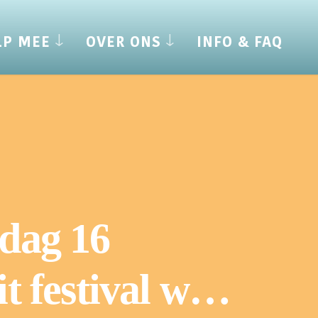
LP MEE
OVER ONS
INFO & FAQ
rdag 16
 festival w…