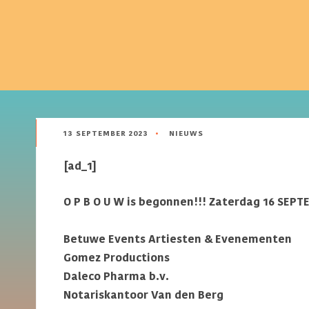
13 SEPTEMBER 2023
•
NIEUWS
[ad_1]
O P B O U W is begonnen!!! Zaterdag 16 SEPT
Gemeentewestbetuwe
Betuwe Events Artiesten & Evenementen
Gomez Productions
Daleco Pharma b.v.
Notariskantoor Van den Berg