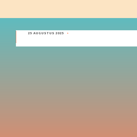
25 AUGUSTUS 2025
•